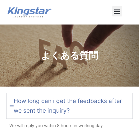
内
メ
容
を
ニ
ス
ュ
キ
ッ
ー
プ
よくある質問
How long can i get the feedbacks after
we sent the inquiry?
We will reply you within 8 hours in working day.