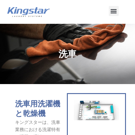
内
メ
容
を
ニ
ス
ュ
キ
ッ
ー
プ
洗車
洗車用洗濯機
と乾燥機
キングスターは、洗車
業務における洗濯特有