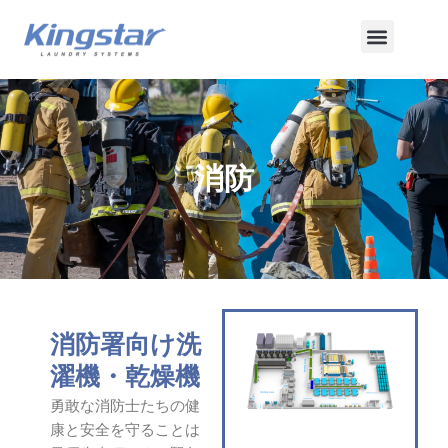
内
メ
容
を
ニ
ス
ュ
キ
ッ
ー
プ
消防
消防署向け洗
濯機・乾燥機
勇敢な消防士たちの健
康と安全を守ることは