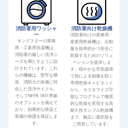
消防署用ワッシャ
消防署向け乾燥機
ー
消防署向けの業務用・
キングスターの業務
産業用乾燥機は、出動
用・工業用洗濯機は、
服を効率的かつ安全に
消防署の厳しい洗浄ニ
乾燥するためのソリュ
ーズを満たすように設
ーションを提供しま
計されています。これ
す。穏やかな空気循環
らの機械は、堅牢な構
で熱による損傷を防ぐ
造、消防士の装備に特
専用乾燥キャビネット
化した洗浄サイクル、
から、カスタマイズ可
そしてNFPA 1851準拠
能なプログラムで徹底
のオプションを備えて
的な乾燥を実現する高
おり、効果的な除染と
耐久性タンブル乾燥機
装備の保護を保証しま
まで、幅広い選択肢を
す。
ご用意しています。