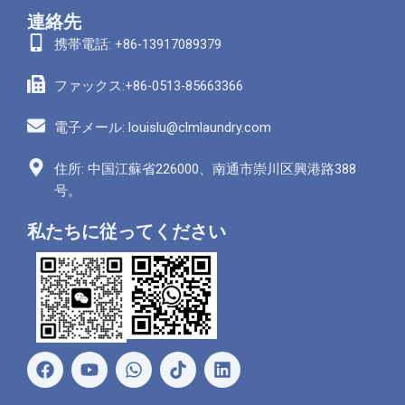
連絡先
携帯電話: +86-13917089379
ファックス:+86-0513-85663366
電子メール: louislu@clmlaundry.com
住所: 中国江蘇省226000、南通市崇川区興港路388
号。
私たちに従ってください
フ
ユ
ワ
リ
ェ
ー
ッ
ン
イ
チ
ツ
ク