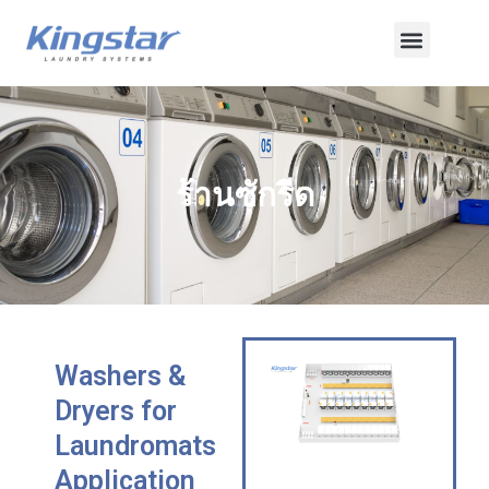
ข้าม
เมนู
ไป
ยัง
เนื้อหา
ร้านซักรีด
Washers &
Dryers for
Laundromats
Application