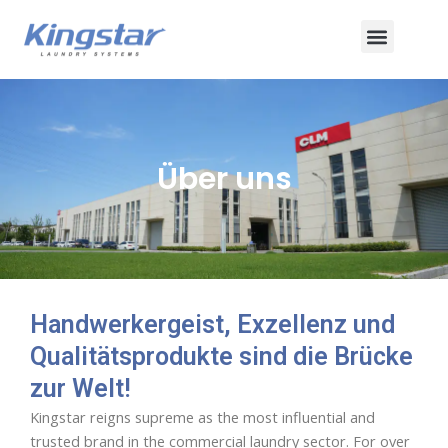
Zum
Speise
Inhalt
springen
Über uns
Handwerkergeist, Exzellenz und
Qualitätsprodukte sind die Brücke
zur Welt!
Kingstar reigns supreme as the most influential and
trusted brand in the commercial laundry sector. For over