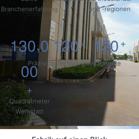
Branchenerfahrung
und -regionen
,
1
3
0
0
1
2
0
1
5
0
+
+
0
0
Präzisionsfertigungsanlagen
Patente
+
Quadratmeter
Werkstatt