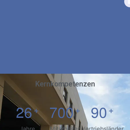
Kernkompetenzen
2
6
7
0
0
9
0
+
+
+
Jahre
Mitarbeiter
Vertriebsländer