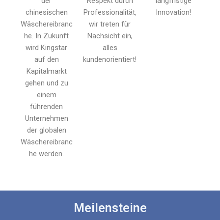
der
Respekt durch
langfristige
chinesischen
Professionalität,
Innovation!
Wäschereibranc
wir treten für
he. In Zukunft
Nachsicht ein,
wird Kingstar
alles
auf den
kundenorientiert!
Kapitalmarkt
gehen und zu
einem
führenden
Unternehmen
der globalen
Wäschereibranc
he werden.
Meilensteine