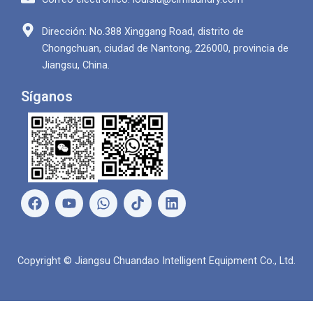
Dirección: No.388 Xinggang Road, distrito de
Chongchuan, ciudad de Nantong, 226000, provincia de
Jiangsu, China.
Síganos
F
Y
W
L
a
o
h
i
c
u
a
n
e
T
t
k
b
u
s
e
Copyright © Jiangsu Chuandao Intelligent Equipment Co., Ltd.
o
b
A
d
o
e
p
i
k
p
n