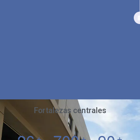
Fortalezas centrales
+
+
+