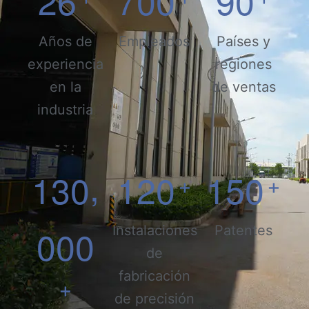
2
6
7
0
0
9
0
Años de
Empleados
Países y
experiencia
regiones
en la
de ventas
industria
,
1
3
0
1
2
0
1
5
0
+
+
0
0
0
Instalaciones
Patentes
de
fabricación
+
de precisión