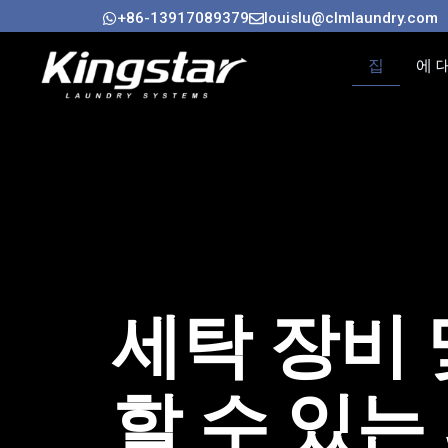
콘
+86-13917089379
louislu@clmlaundry.com
텐
츠
집
에 
로
건
너
뛰
기
세탁 장비 
할 수 있는