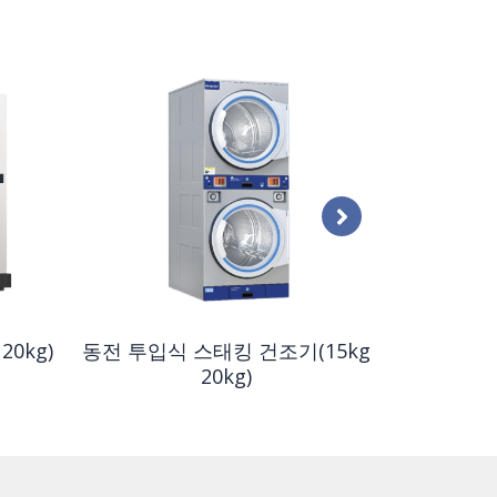
전문가용
(15
20kg)
동전 투입식 스태킹 건조기(15kg
20kg)