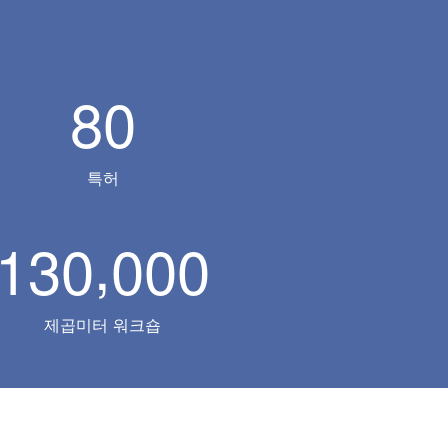
8
0
특허
,
1
3
0
0
0
0
제곱미터 워크숍