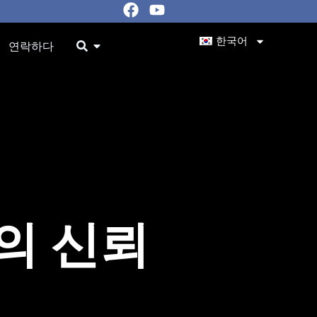
페
유
이
튜
스
브
한국어
ources 오픈
오픈
연락하다
북
의 신뢰