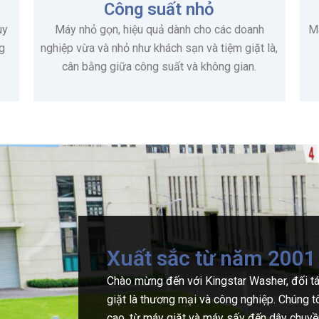
Công suất nhỏ
uy
Máy nhỏ gọn, hiệu quả dành cho các doanh
Má
ng
nghiệp vừa và nhỏ như khách sạn và tiệm giặt là,
cân bằng giữa công suất và không gian.
Xuất sắc từ năm 2001
Chào mừng đến với Kingstar Washer, đối tá
giặt là thương mại và công nghiệp. Chúng t
cao, từ máy giặt và máy sấy đến dây chuyền