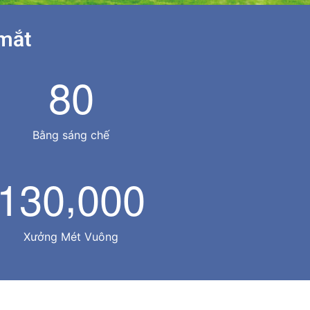
 mắt
8
0
Bằng sáng chế
,
1
3
0
0
0
0
Xưởng Mét Vuông