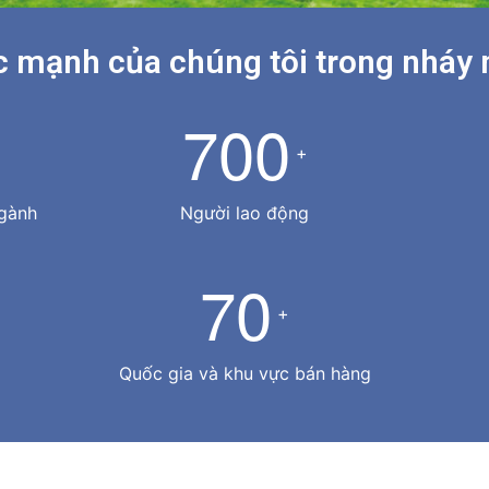
 mạnh của chúng tôi trong nháy
7
0
0
+
ngành
Người lao động
7
0
+
Quốc gia và khu vực bán hàng