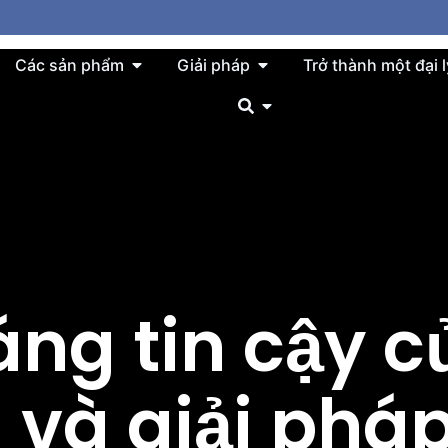
About
Mở Products
Mở Solution
Các sản phẩm
Giải pháp
Trở thành một đại l
Mở
áng tin cậy 
ị và giải pháp