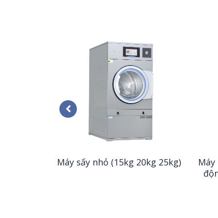
iệp (40kg
Máy sấy nhỏ (15kg 20kg 25kg)
Máy 
g)
độn