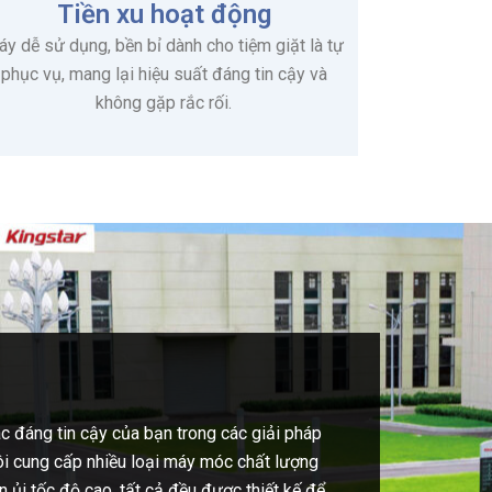
Tiền xu hoạt động
y dễ sử dụng, bền bỉ dành cho tiệm giặt là tự
phục vụ, mang lại hiệu suất đáng tin cậy và
không gặp rắc rối.
c đáng tin cậy của bạn trong các giải pháp
ôi cung cấp nhiều loại máy móc chất lượng
 ủi tốc độ cao, tất cả đều được thiết kế để