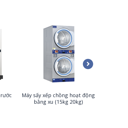
Máy giặt 
giặt ướt
trước
Máy sấy xếp chồng hoạt động
bằng xu (15kg 20kg)