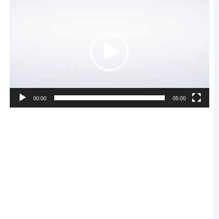
동
영
상
플
레
이
어
00:00
05:00