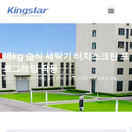
콘
메
텐
츠
뉴
로
건
너
뛰
18kg 습식 세탁기 터치스크린 프
기
로그래밍 작동
홈
/
비디오
/
제조
/ 18kg 습식 세탁기 터치스크린 프로그래밍 작동