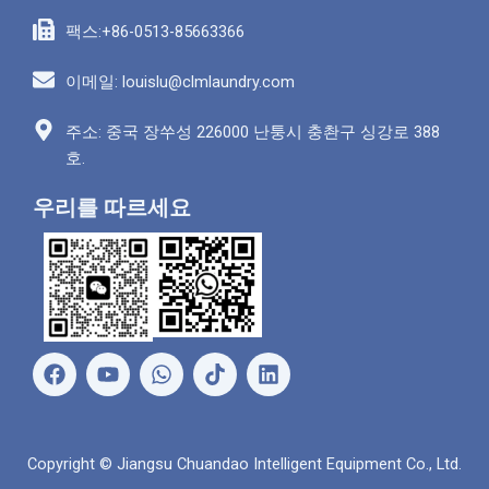
팩스:+86-0513-85663366
이메일: louislu@clmlaundry.com
주소: 중국 장쑤성 226000 난퉁시 충촨구 싱강로 388
호.
우리를 따르세요
페
유
왓
링
이
튜
츠
크
스
브
앱
드
북
인
Copyright © Jiangsu Chuandao Intelligent Equipment Co., Ltd.