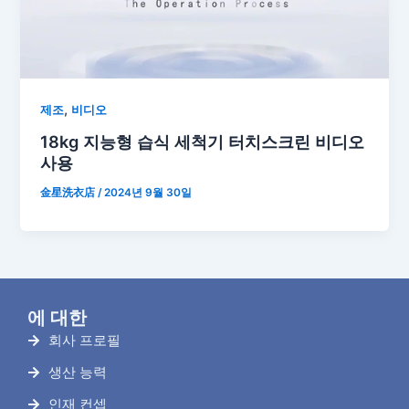
,
제조
비디오
18kg 지능형 습식 세척기 터치스크린 비디오
사용
金星洗衣店
/
2024년 9월 30일
에 대한
회사 프로필
생산 능력
인재 컨셉