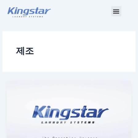
콘
메
텐
츠
뉴
로
건
너
뛰
제조
기