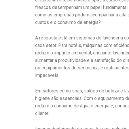
frescos desempenham um papel fundamental par
como as empresas podem acompanhar a alta d
custos e o consumo de energia?
A resposta está em sistemas de lavanderia c
cada setor. Para hotéis, máquinas com eficiên
reduzir o impacto ambiental, enquanto lavande
aumentar a produtividade e a satisfação do c
os equipamentos de segurança, e restaurante
impecáveis.
Em setores como spas, salões de beleza e lav
higiene são essenciais. Com o equipamento d
reduzir o consumo de água e energia e, conse
cliente.
Independentemente do setor, ter uma solução d