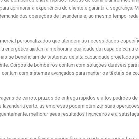
a aprimorar a experiência do cliente e garantir a segurança. 
emanda das operações de lavanderia e, ao mesmo tempo, redu
omercial personalizados que atendem às necessidades específi
cia energética ajudam a melhorar a qualidade da roupa de cama e
rias se beneficiam de sistemas de alta capacidade projetados p
liente. Corpos de bombeiros contam com soluções duráveis para
s contam com sistemas avançados para manter os têxteis de co
agens de carros, prazos de entrega rápidos e altos padrões de
e lavanderia certo, as empresas podem otimizar suas operações
quentemente, melhorar seus resultados financeiros e a satisfaç
e lavanderia confiável e específica para cada setor pode fazer 