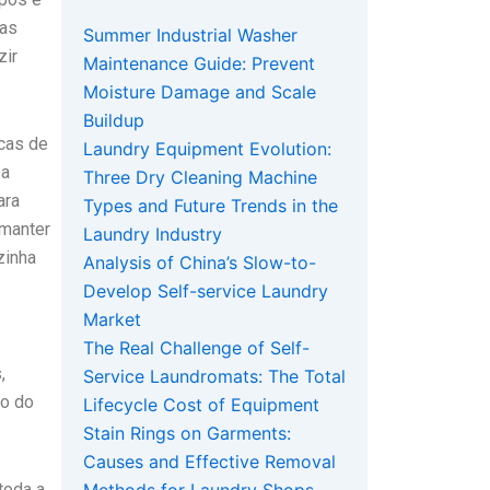
Mas
Summer Industrial Washer
zir
Maintenance Guide: Prevent
Moisture Damage and Scale
Buildup
cas de
Laundry Equipment Evolution:
 a
Three Dry Cleaning Machine
ara
Types and Future Trends in the
 manter
Laundry Industry
zinha
Analysis of China’s Slow-to-
Develop Self-service Laundry
Market
The Real Challenge of Self-
,
Service Laundromats: The Total
ão do
Lifecycle Cost of Equipment
Stain Rings on Garments:
Causes and Effective Removal
toda a