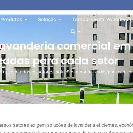
o About
Aberto Products
Aberto Solution
Produtos
Solução
Tornou-se um revendedor
Aberto
avanderia comercial em 
zadas para cada setor
rcial em todos os setores: soluções personalizadas para cada s
ersos setores exigem soluções de lavanderia eficientes, econ
es de bombeiros e lava-rápidos, roupas de cama e uniformes li