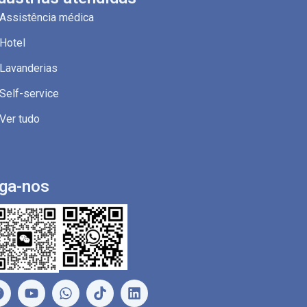
Assistência médica
Hotel
Lavanderias
Self-service
Ver tudo
ga-nos
F
Y
W
L
a
o
h
i